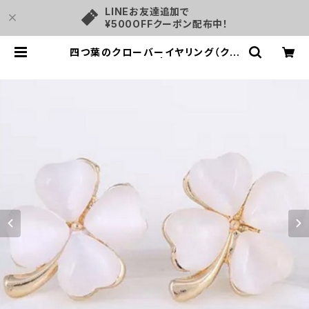
LINEお友達追加で
¥500OFFクーポン配布中！
四つ葉のクローバーイヤリング（クリ
ップ・ピアス） | tjselect